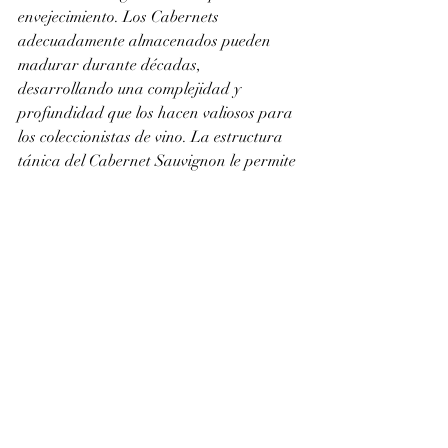
envejecimiento. Los Cabernets 
adecuadamente almacenados pueden 
madurar durante décadas, 
desarrollando una complejidad y 
profundidad que los hacen valiosos para 
los coleccionistas de vino. La estructura 
tánica del Cabernet Sauvignon le permite 
resistir el paso del tiempo y mejorar con 
la edad.
Conclusión
El Cabernet Sauvignon encarna la 
nobleza del vino con su riqueza, 
complejidad y potencial de 
envejecimiento. Ya sea como parte de un 
ensamblaje o como la variedad de uva 
principal, continúa cautivando a los 