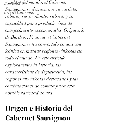
y nobles del mundo, el Cabernet 
San Emilio
Sauvignon se destaca por su carácter 
arte de catar vino
robusto, sus profundos sabores y su 
capacidad para producir vinos de 
envejecimiento excepcionales. Originario 
de Burdeos, Francia, el Cabernet 
Sauvignon se ha convertido en una uva 
icónica en muchas regiones vinícolas de 
todo el mundo. En este artículo, 
exploraremos la historia, las 
características de degustación, las 
regiones vitivinícolas destacadas y las 
combinaciones de comida para esta 
notable variedad de uva.
Origen e Historia del 
Cabernet Sauvignon