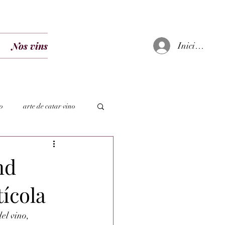
Nos vins
Iniciar sesió
o
arte de catar vino
nd
tícola
l vino, 