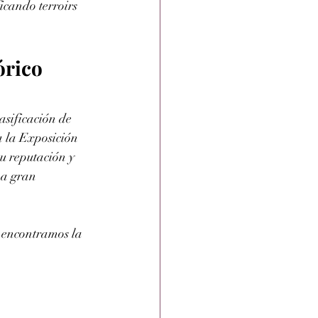
icando terroirs 
órico
sificación de 
 la Exposición 
su reputación y 
na gran 
, encontramos la 