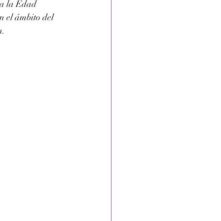
 a la Edad 
n el ámbito del 
n.