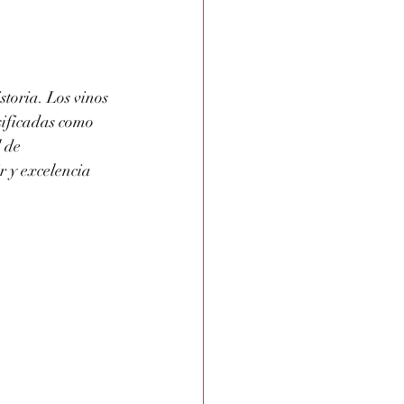
toria. Los vinos 
sificadas como 
 de 
 y excelencia 