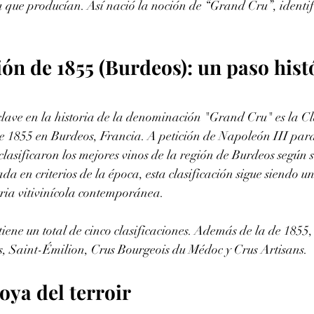
a que producían. Así nació la noción de “Grand Cru”, identif
ión de 1855 (Burdeos): un paso hist
lave en la historia de la denominación "Grand Cru" es la Cla
e 1855 en Burdeos, Francia. A petición de Napoleón III para
 clasificaron los mejores vinos de la región de Burdeos según 
da en criterios de la época, esta clasificación sigue siendo u
tria vitivinícola contemporánea.
iene un total de cinco clasificaciones. Además de la de 1855
es, Saint-Émilion, Crus Bourgeois du Médoc y Crus Artisans.
oya del terroir