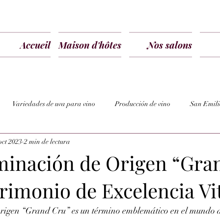
Accueil
Maison d'hôtes
Nos salons
Variedades de uva para vino
Producción de vino
San Emili
oct 2023
2 min de lectura
inación de Origen “Gra
rimonio de Excelencia Vi
igen “Grand Cru” es un término emblemático en el mundo de