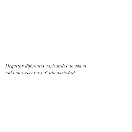
Degustar diferentes variedades de uva es 
toda una aventura. Cada variedad 
cuenta una historia diferente, 
transportando al catador a una región 
vitivinícola y una tradición específica.
En última instancia, la variedad de uva 
en el vino es uno de los elementos clave 
que hacen que el mundo del vino sea tan 
fascinante. Nos recuerda que el vino es 