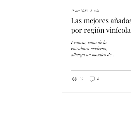
18 oct 2023
∙
2
min
Las mejores añada
por región vinícola
de Francia: una
Francia, cuna de la
odisea del gusto
viticultura moderna,
alberga un mosaico de
regiones vinícolas de
renombre en todo el mundo.
Cada año, estas tierras...
39
0