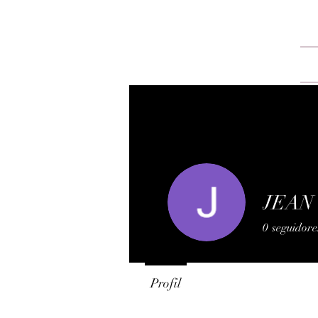
JEAN
0
seguidore
Profil