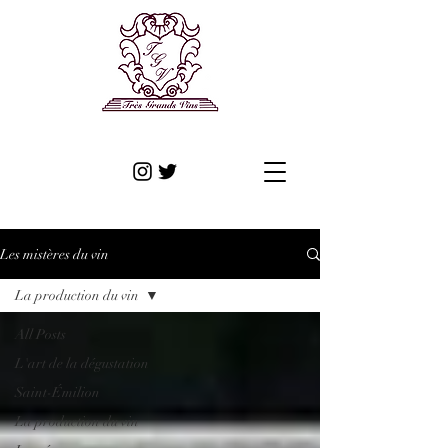
Les mistères du vin
La production du vin
All Posts
L'art de la dégustation
Saint-Émilion
La production du vin