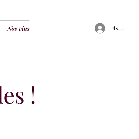
Nos vins
Anmelden
es !