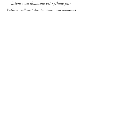
intense au domaine est rythmé par
l’effort collectif des équipes, qui œuvrent
avec enthousiasme dans les vignes sous le
doux soleil d’automne.
Envie de découvrir les coulisses des
vendanges et de goûter nos nouveaux
millésimes ?
Contactez-nous et plongez au cœur de
notre passion viticole !
Vignobles Fabris - 10 Rue Abbé Bergey - 33
330 Saint-Emilion
contact@vignoblesfabris.fr
-
+33 5 57 74 67
68