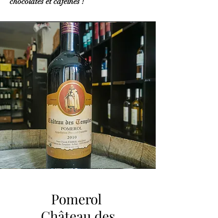
choc
olatés et caféinés !
Pomerol
Château des