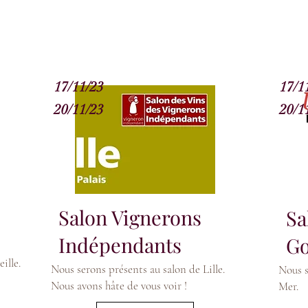
17/11/23
17/1
20/11/23
20/1
Salon Vignerons
Sa
Indépendants
G
ille.
Nous serons présents au salon de Lille.
Nous s
Nous avons hâte de vous voir !
Mer