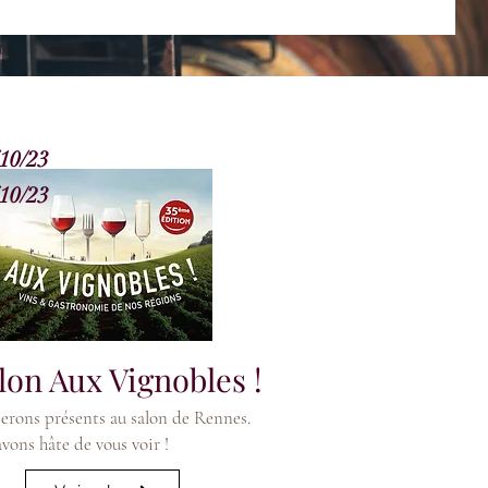
10/23
10/23
lon Aux Vignobles !
erons présents au salon de Rennes.
vons hâte de vous voir !