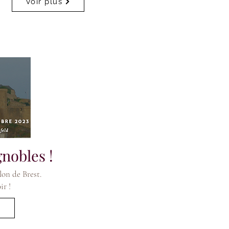
Voir plus
nobles !
lon de Brest.
ir !