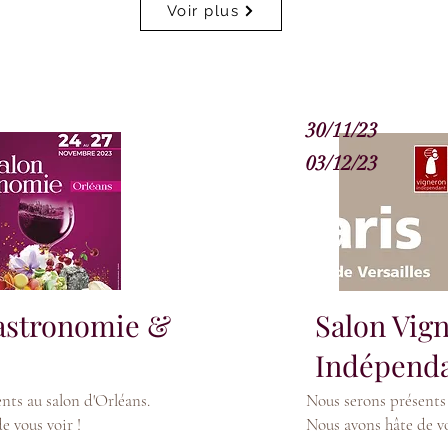
Voir plus
30/11/23
03/12/23
astronomie &
Salon Vig
Indépend
nts au salon d'Orléans.
Nous serons présents 
e vous voir !
Nous avons hâte de vo