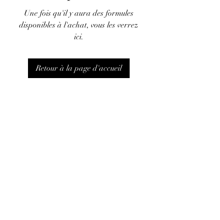
Une fois qu'il y aura des formules
disponibles à l'achat, vous les verrez
ici.
Retour à la page d'accueil
Vignobles Fabris - 10 Rue Abbé Bergey - 33
330 Saint-Emilion
contact@vignoblesfabris.fr
-
+33 5 57 74 67
68