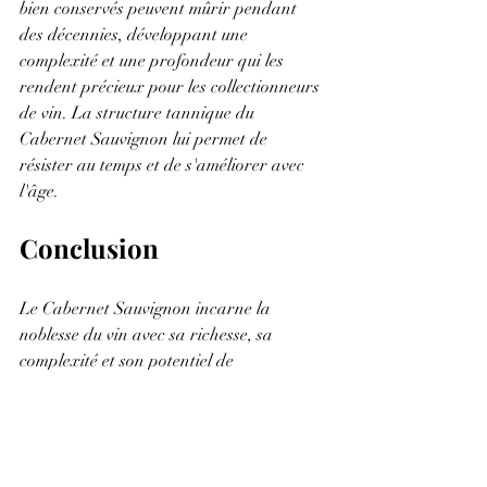
bien conservés peuvent mûrir pendant 
des décennies, développant une 
complexité et une profondeur qui les 
rendent précieux pour les collectionneurs 
de vin. La structure tannique du 
Cabernet Sauvignon lui permet de 
résister au temps et de s'améliorer avec 
l'âge.
Conclusion
Le Cabernet Sauvignon incarne la 
noblesse du vin avec sa richesse, sa 
complexité et son potentiel de 
vieillissement. Que ce soit en tant que 
composant d'un assemblage ou en tant 
que cépage principal, il continue 
d'éblouir les amateurs de vin du monde 