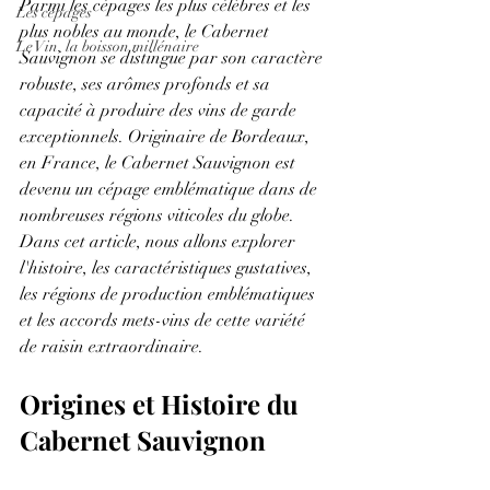
Parmi les cépages les plus célèbres et les 
Les cépages
plus nobles au monde, le Cabernet 
Le Vin, la boisson millénaire
Sauvignon se distingue par son caractère 
robuste, ses arômes profonds et sa 
capacité à produire des vins de garde 
exceptionnels. Originaire de Bordeaux, 
en France, le Cabernet Sauvignon est 
devenu un cépage emblématique dans de 
nombreuses régions viticoles du globe. 
Dans cet article, nous allons explorer 
l'histoire, les caractéristiques gustatives, 
les régions de production emblématiques 
et les accords mets-vins de cette variété 
de raisin extraordinaire.
Origines et Histoire du 
Cabernet Sauvignon